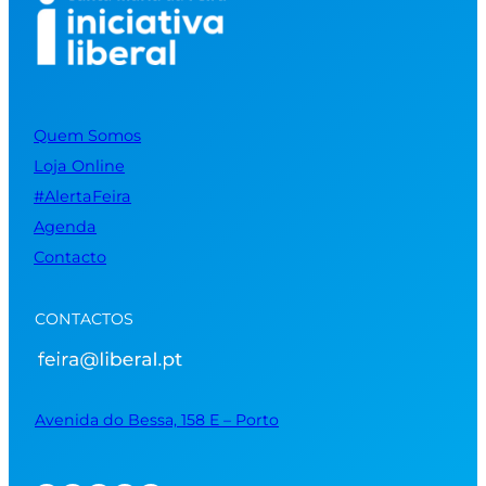
Quem Somos
Loja Online
#AlertaFeira
Agenda
Contacto
CONTACTOS
Avenida do Bessa, 158 E – Porto