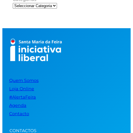
Quem Somos
Loja Online
#AlertaFeira
Agenda
Contacto
CONTACTOS