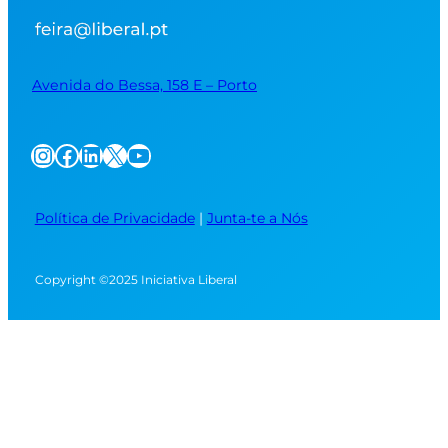
Avenida do Bessa, 158 E – Porto
Instagram
Facebook
LinkedIn
X
YouTube
Política de Privacidade
|
Junta-te a Nós
Copyright ©2025 Iniciativa Liberal