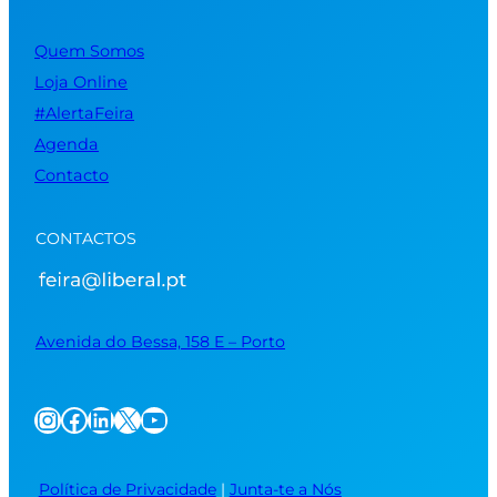
Quem Somos
Loja Online
#AlertaFeira
Agenda
Contacto
CONTACTOS
Avenida do Bessa, 158 E – Porto
Instagram
Facebook
LinkedIn
X
YouTube
Política de Privacidade
|
Junta-te a Nós