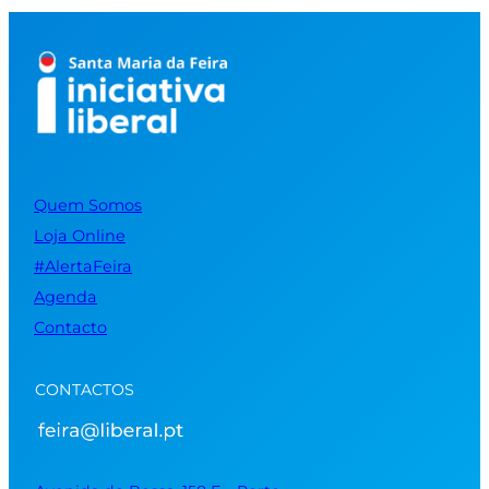
Quem Somos
Loja Online
#AlertaFeira
Agenda
Contacto
CONTACTOS