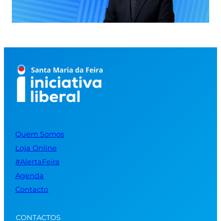
Quem Somos
Loja Online
#AlertaFeira
Agenda
Contacto
CONTACTOS