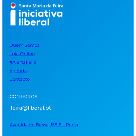
Quem Somos
Loja Online
#AlertaFeira
Agenda
Contacto
CONTACTOS
Avenida do Bessa, 158 E – Porto