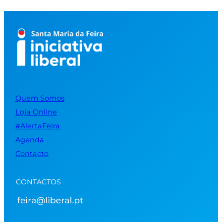
Quem Somos
Loja Online
#AlertaFeira
Agenda
Contacto
CONTACTOS